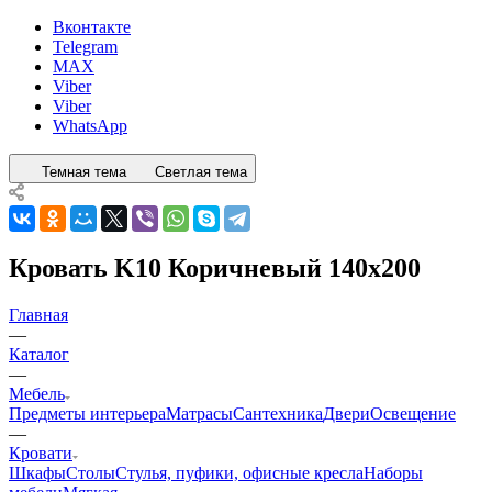
Вконтакте
Telegram
MAX
Viber
Viber
WhatsApp
Темная тема
Светлая тема
Кровать K10 Коричневый 140x200
Главная
—
Каталог
—
Мебель
Предметы интерьера
Матрасы
Сантехника
Двери
Освещение
—
Кровати
Шкафы
Столы
Стулья, пуфики, офисные кресла
Наборы