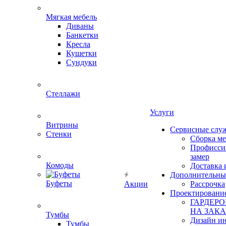
Мягкая мебель
Диваны
Банкетки
Кресла
Кушетки
Сундуки
Стеллажи
Услуги
Витрины
Сервисные слу
Стенки
Сборка м
Профисси
замер
Комоды
Доставка 
Дополнительны
Буфеты
Акции
Рассрочка
Проектировани
ГАРДЕР
НА ЗАКА
Тумбы
Дизайн ин
Тумбы