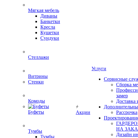
Мягкая мебель
Диваны
Банкетки
Кресла
Кушетки
Сундуки
Стеллажи
Услуги
Витрины
Сервисные слу
Стенки
Сборка м
Профисси
замер
Комоды
Доставка 
Дополнительны
Буфеты
Акции
Рассрочка
Проектировани
ГАРДЕР
НА ЗАКА
Тумбы
Дизайн ин
Тумбы