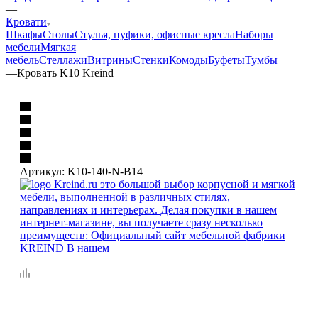
—
Кровати
Шкафы
Столы
Стулья, пуфики, офисные кресла
Наборы
мебели
Мягкая
мебель
Стеллажи
Витрины
Стенки
Комоды
Буфеты
Тумбы
—
Кровать K10 Kreind
Артикул:
K10-140-N-B14