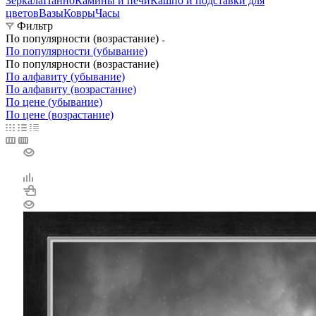
Зеркала
Панно
Камины и печи
Кашпо и подставки для
цветов
Вазы
Ковры
Часы
Фильтр
По популярности (возрастание)
По популярности (убывание)
По популярности (возрастание)
По алфавиту (убывание)
По алфавиту (возрастание)
По цене (убывание)
По цене (возрастание)