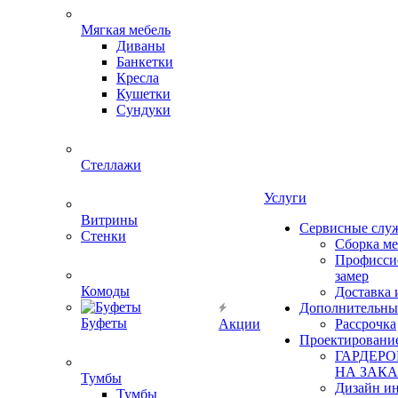
Мягкая мебель
Диваны
Банкетки
Кресла
Кушетки
Сундуки
Стеллажи
Услуги
Витрины
Сервисные слу
Стенки
Сборка м
Профисси
замер
Комоды
Доставка 
Дополнительны
Буфеты
Акции
Рассрочка
Проектировани
ГАРДЕР
НА ЗАКА
Тумбы
Дизайн ин
Тумбы