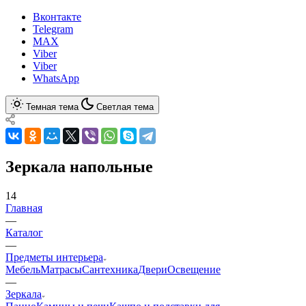
Вконтакте
Telegram
MAX
Viber
Viber
WhatsApp
Темная тема
Светлая тема
Зеркала напольные
14
Главная
—
Каталог
—
Предметы интерьера
Мебель
Матрасы
Сантехника
Двери
Освещение
—
Зеркала