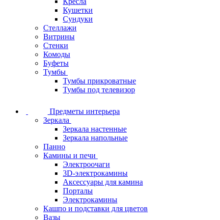
Кресла
Кушетки
Сундуки
Стеллажи
Витрины
Стенки
Комоды
Буфеты
Тумбы
Тумбы прикроватные
Тумбы под телевизор
Предметы интерьера
Зеркала
Зеркала настенные
Зеркала напольные
Панно
Камины и печи
Электроочаги
3D-электрокамины
Аксессуары для камина
Порталы
Электрокамины
Кашпо и подставки для цветов
Вазы