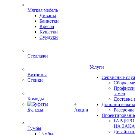
Мягкая мебель
Диваны
Банкетки
Кресла
Кушетки
Сундуки
Стеллажи
Услуги
Витрины
Сервисные слу
Стенки
Сборка м
Профисси
замер
Комоды
Доставка 
Дополнительны
Буфеты
Акции
Рассрочка
Проектировани
ГАРДЕР
НА ЗАКА
Тумбы
Дизайн ин
Тумбы