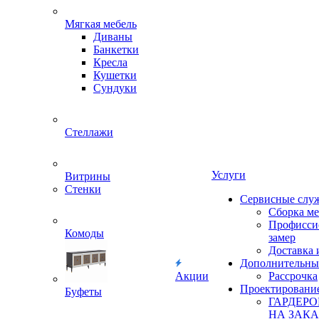
Мягкая мебель
Диваны
Банкетки
Кресла
Кушетки
Сундуки
Стеллажи
Услуги
Витрины
Стенки
Сервисные слу
Сборка м
Профисси
Комоды
замер
Доставка 
Дополнительны
Акции
Рассрочка
Проектировани
Буфеты
ГАРДЕР
НА ЗАКА