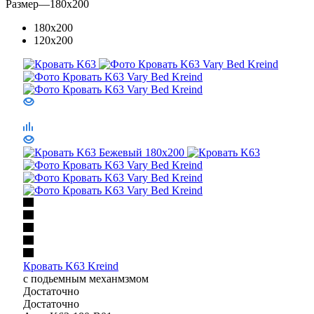
Размер
—
180x200
180x200
120x200
Кровать K63 Kreind
с подьемным механмзмом
Достаточно
Достаточно