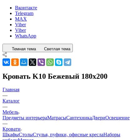
Вконтакте
Telegram
MAX
Viber
Viber
WhatsApp
Темная тема
Светлая тема
Кровать K10 Бежевый 180x200
Главная
—
Каталог
—
Мебель
Предметы интерьера
Матрасы
Сантехника
Двери
Освещение
—
Кровати
Шкафы
Столы
Стулья, пуфики, офисные кресла
Наборы