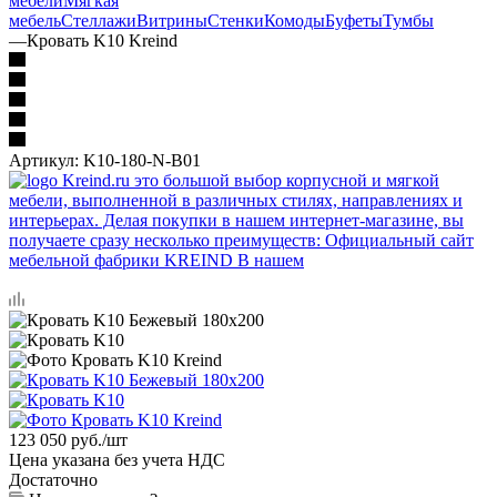
мебели
Мягкая
мебель
Стеллажи
Витрины
Стенки
Комоды
Буфеты
Тумбы
—
Кровать K10 Kreind
Артикул:
K10-180-N-B01
123 050
руб.
/шт
Цена указана без учета НДС
Достаточно