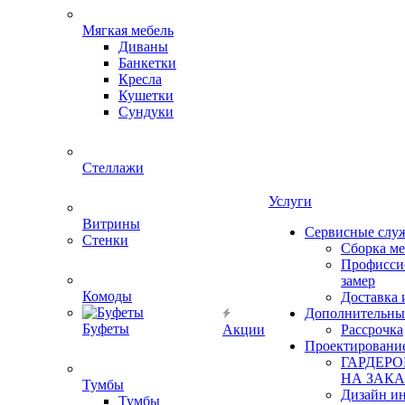
Мягкая мебель
Диваны
Банкетки
Кресла
Кушетки
Сундуки
Стеллажи
Услуги
Витрины
Сервисные слу
Стенки
Сборка м
Профисси
замер
Комоды
Доставка 
Дополнительны
Буфеты
Акции
Рассрочка
Проектировани
ГАРДЕР
НА ЗАКА
Тумбы
Дизайн ин
Тумбы