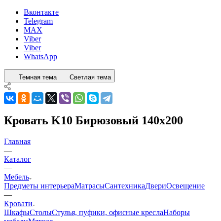
Вконтакте
Telegram
MAX
Viber
Viber
WhatsApp
Темная тема
Светлая тема
Кровать K10 Бирюзовый 140x200
Главная
—
Каталог
—
Мебель
Предметы интерьера
Матрасы
Сантехника
Двери
Освещение
—
Кровати
Шкафы
Столы
Стулья, пуфики, офисные кресла
Наборы