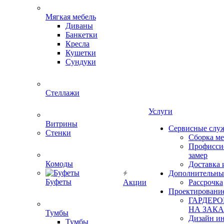
Мягкая мебель
Диваны
Банкетки
Кресла
Кушетки
Сундуки
Стеллажи
Услуги
Витрины
Сервисные слу
Стенки
Сборка м
Профисси
замер
Комоды
Доставка 
Дополнительны
Буфеты
Акции
Рассрочка
Проектировани
ГАРДЕР
НА ЗАКА
Тумбы
Дизайн ин
Тумбы