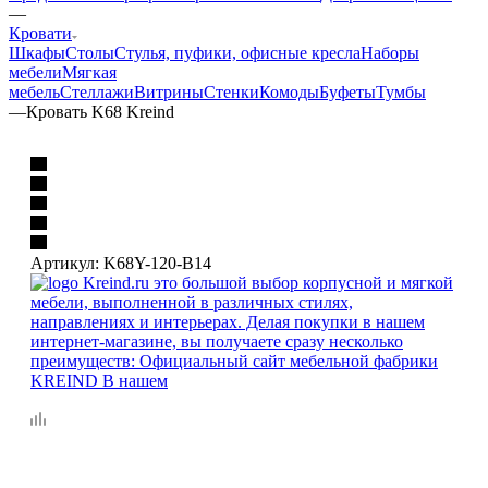
—
Кровати
Шкафы
Столы
Стулья, пуфики, офисные кресла
Наборы
мебели
Мягкая
мебель
Стеллажи
Витрины
Стенки
Комоды
Буфеты
Тумбы
—
Кровать K68 Kreind
Артикул:
K68Y-120-B14