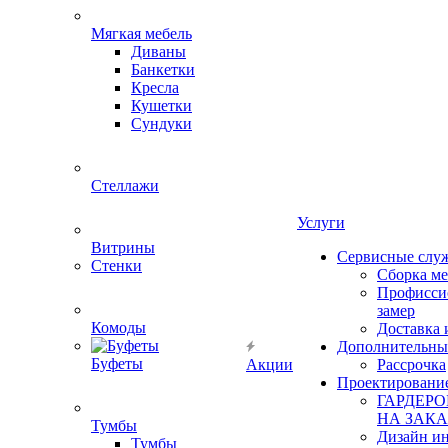
Мягкая мебель
Диваны
Банкетки
Кресла
Кушетки
Сундуки
Стеллажи
Услуги
Витрины
Сервисные слу
Стенки
Сборка м
Профисси
замер
Комоды
Доставка 
Дополнительны
Буфеты
Акции
Рассрочка
Проектировани
ГАРДЕР
НА ЗАКА
Тумбы
Дизайн ин
Тумбы