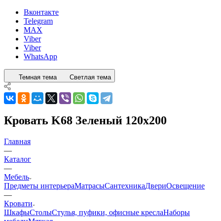
Вконтакте
Telegram
MAX
Viber
Viber
WhatsApp
Темная тема
Светлая тема
Кровать K68 Зеленый 120x200
Главная
—
Каталог
—
Мебель
Предметы интерьера
Матрасы
Сантехника
Двери
Освещение
—
Кровати
Шкафы
Столы
Стулья, пуфики, офисные кресла
Наборы