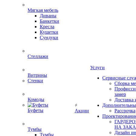
Мягкая мебель
Диваны
Банкетки
Кресла
Кушетки
Сундуки
Стеллажи
Услуги
Витрины
Сервисные слу
Стенки
Сборка м
Профисси
замер
Комоды
Доставка 
Дополнительны
Буфеты
Акции
Рассрочка
Проектировани
ГАРДЕР
НА ЗАКА
Тумбы
Дизайн ин
Тумбы