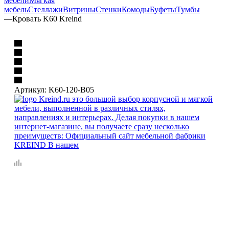
мебели
Мягкая
мебель
Стеллажи
Витрины
Стенки
Комоды
Буфеты
Тумбы
—
Кровать K60 Kreind
Артикул:
K60-120-B05