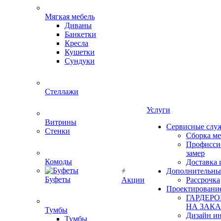
Мягкая мебель
Диваны
Банкетки
Кресла
Кушетки
Сундуки
Стеллажи
Услуги
Витрины
Сервисные слу
Стенки
Сборка м
Профисси
замер
Комоды
Доставка 
Дополнительны
Буфеты
Акции
Рассрочка
Проектировани
ГАРДЕР
НА ЗАКА
Тумбы
Дизайн ин
Тумбы