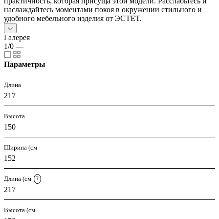
практичность, которая присуща этой модели. Расслабьтесь и
наслаждайтесь моментами покоя в окружении стильного и
удобного мебельного изделия от ЭСТЕТ.
Галерея
1/0
—
Параметры
Длина
217
Высота
150
Ширина (см
152
Длина (см
?
217
Высота (см