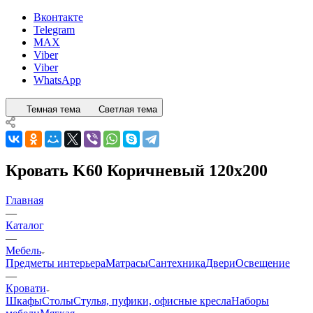
Вконтакте
Telegram
MAX
Viber
Viber
WhatsApp
Темная тема
Светлая тема
Кровать K60 Коричневый 120x200
Главная
—
Каталог
—
Мебель
Предметы интерьера
Матрасы
Сантехника
Двери
Освещение
—
Кровати
Шкафы
Столы
Стулья, пуфики, офисные кресла
Наборы