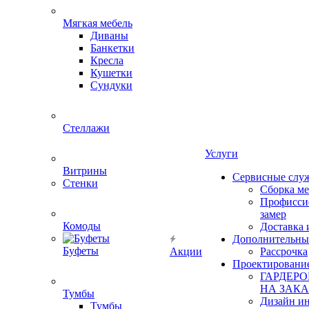
Мягкая мебель
Диваны
Банкетки
Кресла
Кушетки
Сундуки
Стеллажи
Услуги
Витрины
Сервисные слу
Стенки
Сборка м
Профисси
замер
Комоды
Доставка 
Дополнительны
Буфеты
Акции
Рассрочка
Проектировани
ГАРДЕР
НА ЗАКА
Тумбы
Дизайн ин
Тумбы