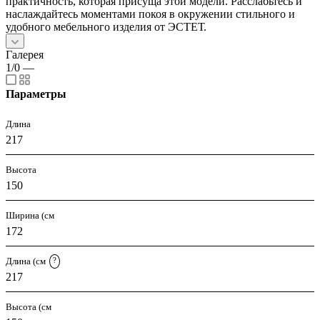
практичность, которая присуща этой модели. Расслабьтесь и
наслаждайтесь моментами покоя в окружении стильного и
удобного мебельного изделия от ЭСТЕТ.
Галерея
1/0
—
Параметры
Длина
217
Высота
150
Ширина (см
172
Длина (см
?
217
Высота (см