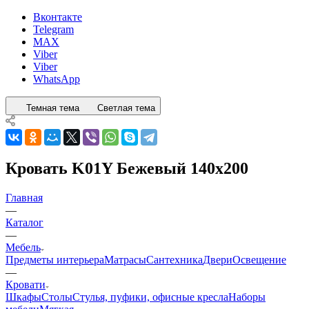
Вконтакте
Telegram
MAX
Viber
Viber
WhatsApp
Темная тема
Светлая тема
Кровать K01Y Бежевый 140x200
Главная
—
Каталог
—
Мебель
Предметы интерьера
Матрасы
Сантехника
Двери
Освещение
—
Кровати
Шкафы
Столы
Стулья, пуфики, офисные кресла
Наборы