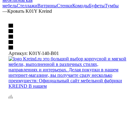
мебели
Мягкая
мебель
Стеллажи
Витрины
Стенки
Комоды
Буфеты
Тумбы
—
Кровать K01Y Kreind
Артикул:
K01Y-140-B01