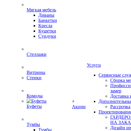
Мягкая мебель
Диваны
Банкетки
Кресла
Кушетки
Сундуки
Стеллажи
Услуги
Витрины
Сервисные слу
Стенки
Сборка м
Профисси
замер
Комоды
Доставка 
Дополнительны
Буфеты
Акции
Рассрочка
Проектировани
ГАРДЕР
НА ЗАКА
Тумбы
Дизайн ин
Тумбы