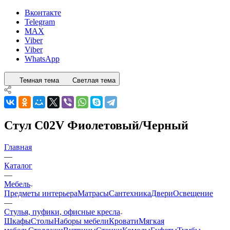
Вконтакте
Telegram
MAX
Viber
Viber
WhatsApp
Темная тема
Светлая тема
Стул C02V Фиолетовый/Черный
Главная
—
Каталог
—
Мебель
Предметы интерьера
Матрасы
Сантехника
Двери
Освещение
—
Стулья, пуфики, офисные кресла
Шкафы
Столы
Наборы мебели
Кровати
Мягкая