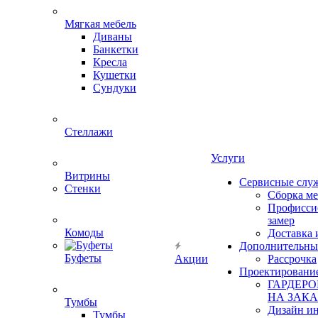
Мягкая мебель
Диваны
Банкетки
Кресла
Кушетки
Сундуки
Стеллажи
Услуги
Витрины
Сервисные слу
Стенки
Сборка м
Профисси
замер
Комоды
Доставка 
Дополнительны
Буфеты
Акции
Рассрочка
Проектировани
ГАРДЕР
НА ЗАКА
Тумбы
Дизайн ин
Тумбы