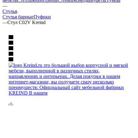
мебель
Стеллажи
Витрины
Стенки
Комоды
Буфеты
Тумбы
—
Стулья
Стулья барные
Пуфики
—
Стул C02V Kreind