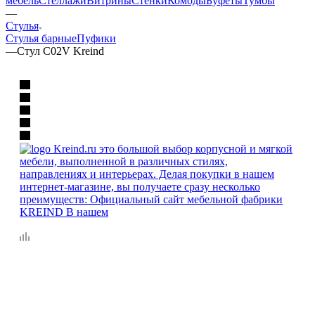
мебель
Стеллажи
Витрины
Стенки
Комоды
Буфеты
Тумбы
—
Стулья
Стулья барные
Пуфики
—
Стул C02V Kreind