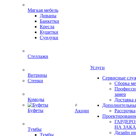
Мягкая мебель
Диваны
Банкетки
Кресла
Кушетки
Сундуки
Стеллажи
Услуги
Витрины
Сервисные слу
Стенки
Сборка м
Профисси
замер
Комоды
Доставка 
Дополнительны
Буфеты
Акции
Рассрочка
Проектировани
ГАРДЕР
НА ЗАКА
Тумбы
Дизайн ин
Тумбы