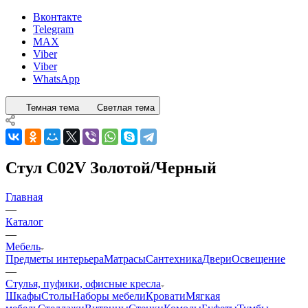
Вконтакте
Telegram
MAX
Viber
Viber
WhatsApp
Темная тема
Светлая тема
Стул C02V Золотой/Черный
Главная
—
Каталог
—
Мебель
Предметы интерьера
Матрасы
Сантехника
Двери
Освещение
—
Стулья, пуфики, офисные кресла
Шкафы
Столы
Наборы мебели
Кровати
Мягкая