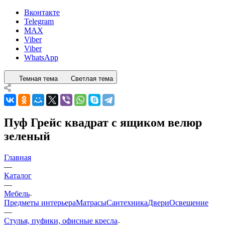
Вконтакте
Telegram
MAX
Viber
Viber
WhatsApp
Темная тема
Светлая тема
Пуф Грейс квадрат с ящиком велюр
зеленый
Главная
—
Каталог
—
Мебель
Предметы интерьера
Матрасы
Сантехника
Двери
Освещение
—
Стулья, пуфики, офисные кресла