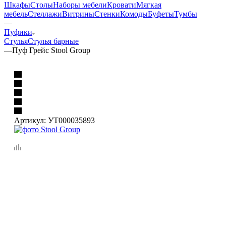
Шкафы
Столы
Наборы мебели
Кровати
Мягкая
мебель
Стеллажи
Витрины
Стенки
Комоды
Буфеты
Тумбы
—
Пуфики
Стулья
Стулья барные
—
Пуф Грейс Stool Group
Артикул:
УТ000035893