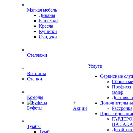
Мягкая мебель
Диваны
Банкетки
Кресла
Кушетки
Сундуки
Стеллажи
Услуги
Витрины
Сервисные слу
Стенки
Сборка м
Профисси
замер
Комоды
Доставка 
Дополнительны
Буфеты
Акции
Рассрочка
Проектировани
ГАРДЕР
НА ЗАКА
Тумбы
Дизайн ин
Тумбы