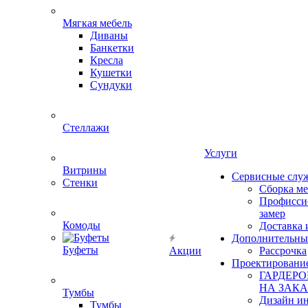
Мягкая мебель
Диваны
Банкетки
Кресла
Кушетки
Сундуки
Стеллажи
Услуги
Витрины
Сервисные слу
Стенки
Сборка м
Профисси
замер
Комоды
Доставка 
Дополнительны
Буфеты
Акции
Рассрочка
Проектировани
ГАРДЕР
НА ЗАКА
Тумбы
Дизайн ин
Тумбы