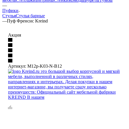
мебель
Стеллажи
Витрины
Стенки
Комоды
Буфеты
Тумбы
—
Пуфики
Стулья
Стулья барные
—
Пуф Френсис Kreind
Акция
Артикул:
M12p-K03-N-B12