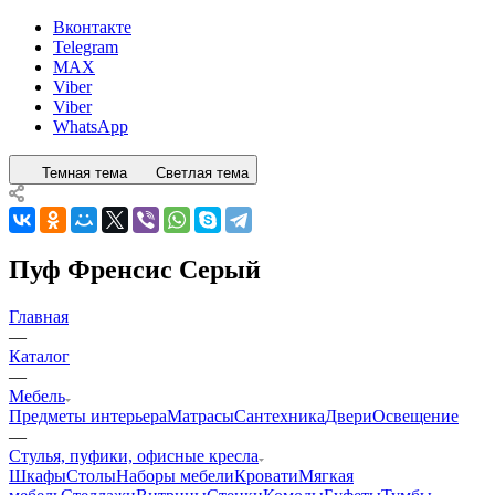
Вконтакте
Telegram
MAX
Viber
Viber
WhatsApp
Темная тема
Светлая тема
Пуф Френсис Серый
Главная
—
Каталог
—
Мебель
Предметы интерьера
Матрасы
Сантехника
Двери
Освещение
—
Стулья, пуфики, офисные кресла
Шкафы
Столы
Наборы мебели
Кровати
Мягкая