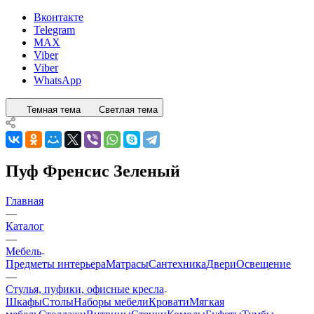
Вконтакте
Telegram
MAX
Viber
Viber
WhatsApp
Темная тема
Светлая тема
Пуф Френсис Зеленый
Главная
—
Каталог
—
Мебель
Предметы интерьера
Матрасы
Сантехника
Двери
Освещение
—
Стулья, пуфики, офисные кресла
Шкафы
Столы
Наборы мебели
Кровати
Мягкая