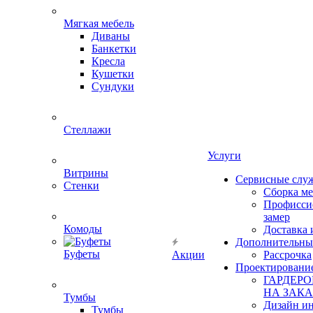
Мягкая мебель
Диваны
Банкетки
Кресла
Кушетки
Сундуки
Стеллажи
Услуги
Витрины
Сервисные слу
Стенки
Сборка м
Профисси
замер
Комоды
Доставка 
Дополнительны
Буфеты
Акции
Рассрочка
Проектировани
ГАРДЕР
НА ЗАКА
Тумбы
Дизайн ин
Тумбы