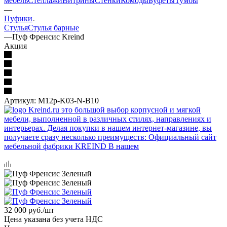
мебель
Стеллажи
Витрины
Стенки
Комоды
Буфеты
Тумбы
—
Пуфики
Стулья
Стулья барные
—
Пуф Френсис Kreind
Акция
Артикул:
M12p-K03-N-B10
32 000
руб.
/шт
Цена указана без учета НДС