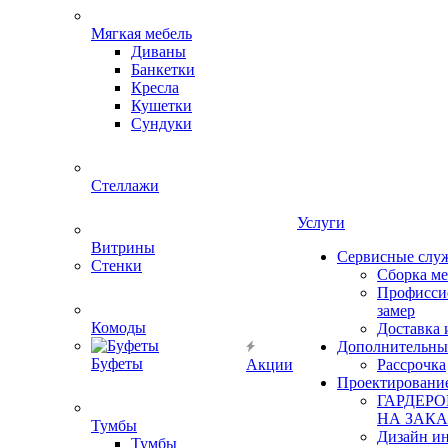
Мягкая мебель
Диваны
Банкетки
Кресла
Кушетки
Сундуки
Стеллажи
Услуги
Витрины
Сервисные слу
Стенки
Сборка м
Профисси
замер
Комоды
Доставка 
Дополнительны
Буфеты
Акции
Рассрочка
Проектировани
ГАРДЕР
НА ЗАКА
Тумбы
Дизайн ин
Тумбы