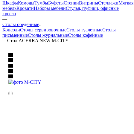
Шкафы
Комоды
Тумбы
Буфеты
Стенки
Витрины
Стеллажи
Мягкая
мебель
Кровати
Наборы мебели
Стулья, пуфики, офисные
кресла
—
Столы обеденные
Консоли
Столы сервировочные
Столы туалетные
Столы
письменные
Столы журнальные
Столы кофейные
—
Стол ACERRA NEW M-CITY