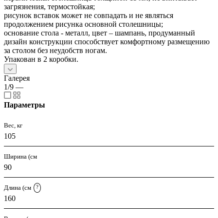
загрязнения, термостойкая;
рисунок вставок может не совпадать и не являться
продолжением рисунка основной столешницы;
основание стола - металл, цвет – шампань, продуманный
дизайн конструкции способствует комфортному размещению
за столом без неудобств ногам.
Упакован в 2 коробки.
Галерея
1/9
—
Параметры
Вес, кг
105
Ширина (см
90
Длина (см
?
160