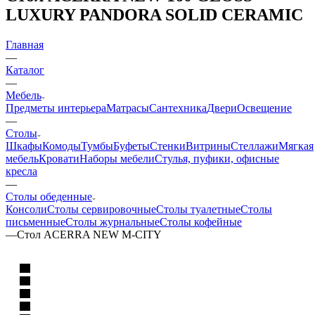
LUXURY PANDORA SOLID CERAMIC
Главная
—
Каталог
—
Мебель
Предметы интерьера
Матрасы
Сантехника
Двери
Освещение
—
Столы
Шкафы
Комоды
Тумбы
Буфеты
Стенки
Витрины
Стеллажи
Мягкая
мебель
Кровати
Наборы мебели
Стулья, пуфики, офисные
кресла
—
Столы обеденные
Консоли
Столы сервировочные
Столы туалетные
Столы
письменные
Столы журнальные
Столы кофейные
—
Стол ACERRA NEW M-CITY