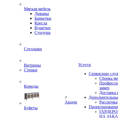
Мягкая мебель
Диваны
Банкетки
Кресла
Кушетки
Сундуки
Стеллажи
Услуги
Витрины
Стенки
Сервисные слу
Сборка м
Профисси
Комоды
замер
Доставка 
Дополнительны
Акции
Рассрочка
Проектировани
Буфеты
ГАРДЕР
НА ЗАКА