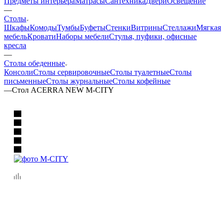
Предметы интерьера
Матрасы
Сантехника
Двери
Освещение
—
Столы
Шкафы
Комоды
Тумбы
Буфеты
Стенки
Витрины
Стеллажи
Мягкая
мебель
Кровати
Наборы мебели
Стулья, пуфики, офисные
кресла
—
Столы обеденные
Консоли
Столы сервировочные
Столы туалетные
Столы
письменные
Столы журнальные
Столы кофейные
—
Стол ACERRA NEW M-CITY