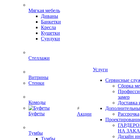
Мягкая мебель
Диваны
Банкетки
Кресла
Кушетки
Сундуки
Стеллажи
Услуги
Витрины
Сервисные слу
Стенки
Сборка м
Профисси
замер
Комоды
Доставка 
Дополнительны
Буфеты
Акции
Рассрочка
Проектировани
ГАРДЕР
НА ЗАКА
Тумбы
Дизайн ин
Тумбы