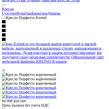
мебели
Стулья, пуфики, офисные кресла
Столы
—
Кресла
Сундуки
Кушетки
Банкетки
Диваны
—
Кресло Перфетто Kreind
60 000
руб.
/шт
Цена указана без учета НДС