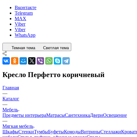
Вконтакте
Telegram
MAX
Viber
Viber
WhatsApp
Темная тема
Светлая тема
Кресло Перфетто коричневый
Главная
—
Каталог
—
Мебель
Предметы интерьера
Матрасы
Сантехника
Двери
Освещение
—
Мягкая мебель
Шкафы
Стенки
Тумбы
Буфеты
Комоды
Витрины
Стеллажи
Кроват