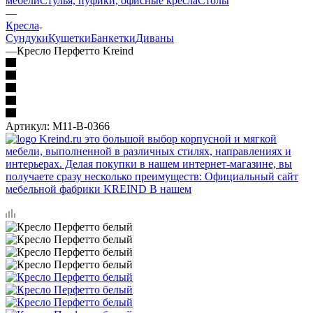
мебели
Стулья, пуфики, офисные кресла
Столы
—
Кресла
Сундуки
Кушетки
Банкетки
Диваны
—
Кресло Перфетто Kreind
Артикул:
M11-B-0366