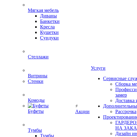
Мягкая мебель
Диваны
Банкетки
Кресла
Кушетки
Сундуки
Стеллажи
Услуги
Витрины
Сервисные слу
Стенки
Сборка м
Профисси
замер
Комоды
Доставка 
Дополнительны
Буфеты
Акции
Рассрочка
Проектировани
ГАРДЕР
НА ЗАКА
Тумбы
Дизайн ин
Тумбы