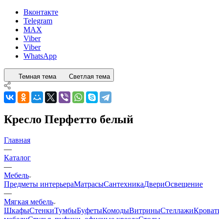
Вконтакте
Telegram
MAX
Viber
Viber
WhatsApp
Темная тема
Светлая тема
Кресло Перфетто белый
Главная
—
Каталог
—
Мебель
Предметы интерьера
Матрасы
Сантехника
Двери
Освещение
—
Мягкая мебель
Шкафы
Стенки
Тумбы
Буфеты
Комоды
Витрины
Стеллажи
Кроват