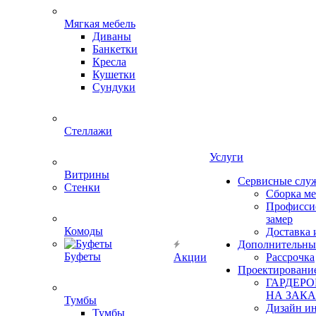
Мягкая мебель
Диваны
Банкетки
Кресла
Кушетки
Сундуки
Стеллажи
Услуги
Витрины
Сервисные слу
Стенки
Сборка м
Профисси
замер
Комоды
Доставка 
Дополнительны
Буфеты
Акции
Рассрочка
Проектировани
ГАРДЕР
НА ЗАКА
Тумбы
Дизайн ин
Тумбы