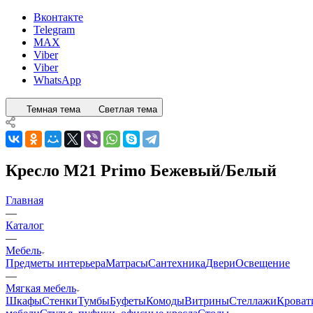
Вконтакте
Telegram
MAX
Viber
Viber
WhatsApp
Темная тема
Светлая тема
Кресло M21 Primo Бежевый/Белый
Главная
—
Каталог
—
Мебель
Предметы интерьера
Матрасы
Сантехника
Двери
Освещение
—
Мягкая мебель
Шкафы
Стенки
Тумбы
Буфеты
Комоды
Витрины
Стеллажи
Кроват