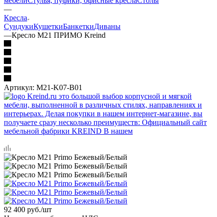
мебели
Стулья, пуфики, офисные кресла
Столы
—
Кресла
Сундуки
Кушетки
Банкетки
Диваны
—
Кресло M21 ПРИМО Kreind
Артикул:
M21-K07-B01
92 400
руб.
/шт