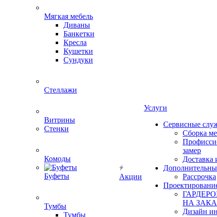
Мягкая мебель
Диваны
Банкетки
Кресла
Кушетки
Сундуки
Стеллажи
Услуги
Витрины
Сервисные слу
Стенки
Сборка м
Профисси
замер
Комоды
Доставка 
Дополнительны
Буфеты
Акции
Рассрочка
Проектировани
ГАРДЕР
НА ЗАКА
Тумбы
Дизайн ин
Тумбы