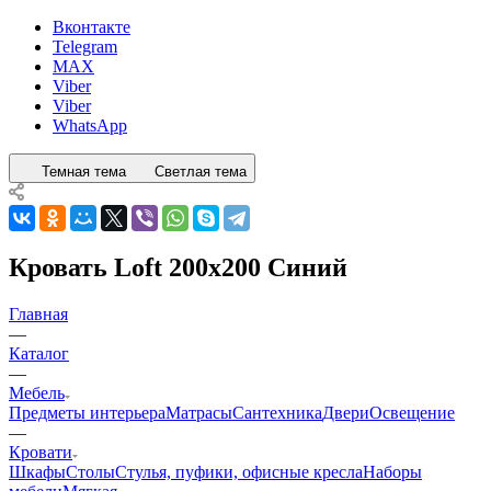
Вконтакте
Telegram
MAX
Viber
Viber
WhatsApp
Темная тема
Светлая тема
Кровать Loft 200x200 Синий
Главная
—
Каталог
—
Мебель
Предметы интерьера
Матрасы
Сантехника
Двери
Освещение
—
Кровати
Шкафы
Столы
Стулья, пуфики, офисные кресла
Наборы