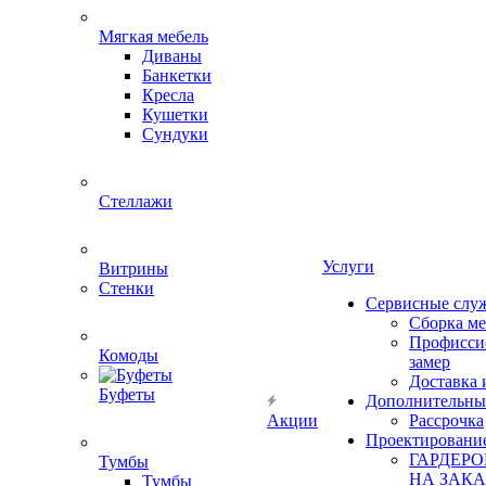
Мягкая мебель
Диваны
Банкетки
Кресла
Кушетки
Сундуки
Стеллажи
Услуги
Витрины
Стенки
Сервисные слу
Сборка м
Профисси
Комоды
замер
Доставка 
Буфеты
Дополнительны
Акции
Рассрочка
Проектировани
ГАРДЕР
Тумбы
НА ЗАКА
Тумбы