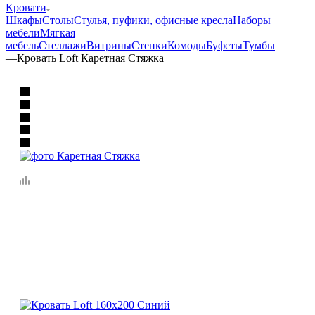
Кровати
Шкафы
Столы
Стулья, пуфики, офисные кресла
Наборы
мебели
Мягкая
мебель
Стеллажи
Витрины
Стенки
Комоды
Буфеты
Тумбы
—
Кровать Loft Каретная Стяжка