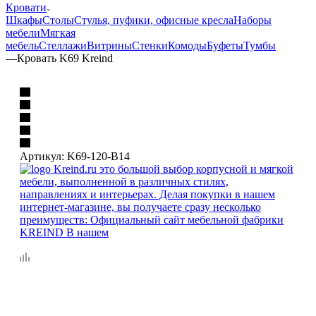
Кровати
Шкафы
Столы
Стулья, пуфики, офисные кресла
Наборы
мебели
Мягкая
мебель
Стеллажи
Витрины
Стенки
Комоды
Буфеты
Тумбы
—
Кровать K69 Kreind
Артикул:
K69-120-B14