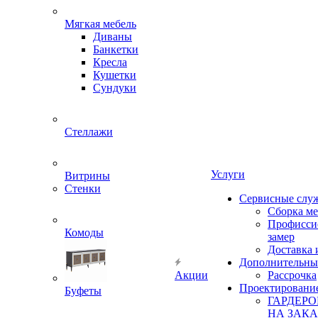
Мягкая мебель
Диваны
Банкетки
Кресла
Кушетки
Сундуки
Стеллажи
Услуги
Витрины
Стенки
Сервисные слу
Сборка м
Профисси
Комоды
замер
Доставка 
Дополнительны
Акции
Рассрочка
Проектировани
Буфеты
ГАРДЕР
НА ЗАКА