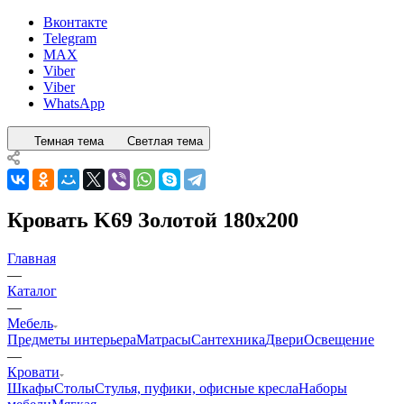
Вконтакте
Telegram
MAX
Viber
Viber
WhatsApp
Темная тема
Светлая тема
Кровать K69 Золотой 180x200
Главная
—
Каталог
—
Мебель
Предметы интерьера
Матрасы
Сантехника
Двери
Освещение
—
Кровати
Шкафы
Столы
Стулья, пуфики, офисные кресла
Наборы