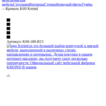
мебели
Мягкая
мебель
Стеллажи
Витрины
Стенки
Комоды
Буфеты
Тумбы
—
Кровать K69 Kreind
Артикул:
K69-180-B15