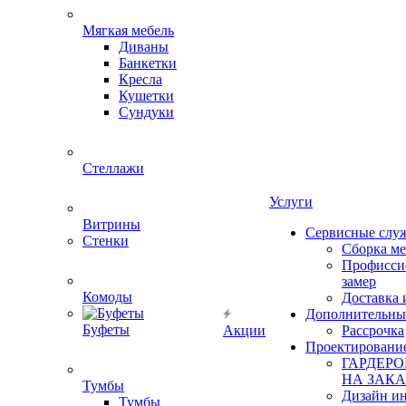
Мягкая мебель
Диваны
Банкетки
Кресла
Кушетки
Сундуки
Стеллажи
Услуги
Витрины
Сервисные слу
Стенки
Сборка м
Профисси
замер
Комоды
Доставка 
Дополнительны
Буфеты
Акции
Рассрочка
Проектировани
ГАРДЕР
НА ЗАКА
Тумбы
Дизайн ин
Тумбы