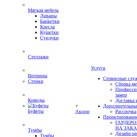
Мягкая мебель
Диваны
Банкетки
Кресла
Кушетки
Сундуки
Стеллажи
Услуги
Витрины
Сервисные слу
Стенки
Сборка м
Профисси
замер
Комоды
Доставка 
Дополнительны
Буфеты
Акции
Рассрочка
Проектировани
ГАРДЕР
НА ЗАКА
Тумбы
Дизайн ин
Тумбы