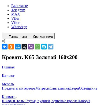
Вконтакте
Telegram
MAX
Viber
Viber
WhatsApp
Темная тема
Светлая тема
Кровать K65 Золотой 160x200
Главная
—
Каталог
—
Мебель
Предметы интерьера
Матрасы
Сантехника
Двери
Освещение
—
Кровати
Шкафы
Столы
Стулья, пуфики, офисные кресла
Наборы