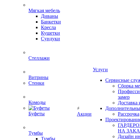
Мягкая мебель
Диваны
Банкетки
Кресла
Кушетки
Сундуки
Стеллажи
Услуги
Витрины
Сервисные слу
Стенки
Сборка м
Профисси
замер
Комоды
Доставка 
Дополнительны
Буфеты
Акции
Рассрочка
Проектировани
ГАРДЕР
НА ЗАКА
Тумбы
Дизайн ин
Тумбы