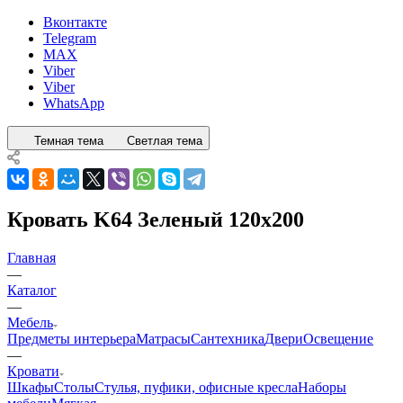
Вконтакте
Telegram
MAX
Viber
Viber
WhatsApp
Темная тема
Светлая тема
Кровать K64 Зеленый 120x200
Главная
—
Каталог
—
Мебель
Предметы интерьера
Матрасы
Сантехника
Двери
Освещение
—
Кровати
Шкафы
Столы
Стулья, пуфики, офисные кресла
Наборы