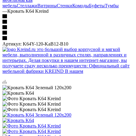
мебели
Мягкая
мебель
Стеллажи
Витрины
Стенки
Комоды
Буфеты
Тумбы
—
Кровать K64 Kreind
Артикул:
K64Y-120-KaB12-B10