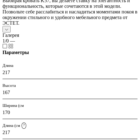
Выбирая кровать K57, вы делаете ставку на элегантность и
функциональность, которые сочетаются в этой модели.
Позвольте себе расслабиться и насладиться моментами покоя в
окружении стильного и удобного мебельного предмета от
ЭСТЕТ.
Галерея
1/0
—
Параметры
Длина
217
Высота
167
Ширина (см
170
Длина (см
?
217