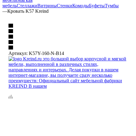
мебели
Мягкая
мебель
Стеллажи
Витрины
Стенки
Комоды
Буфеты
Тумбы
—
Кровать K57 Kreind
Артикул:
K57Y-160-N-B14