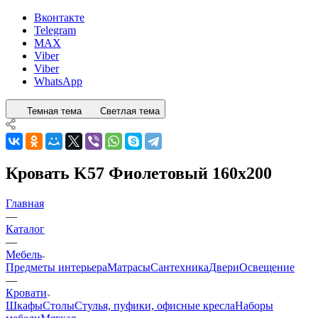
Вконтакте
Telegram
MAX
Viber
Viber
WhatsApp
Темная тема
Светлая тема
Кровать K57 Фиолетовый 160x200
Главная
—
Каталог
—
Мебель
Предметы интерьера
Матрасы
Сантехника
Двери
Освещение
—
Кровати
Шкафы
Столы
Стулья, пуфики, офисные кресла
Наборы