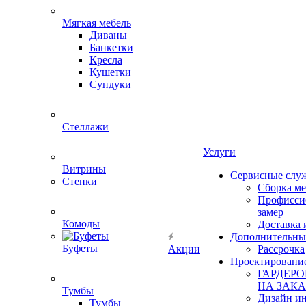
Мягкая мебель
Диваны
Банкетки
Кресла
Кушетки
Сундуки
Стеллажи
Услуги
Витрины
Сервисные слу
Стенки
Сборка м
Профисси
замер
Комоды
Доставка 
Дополнительны
Буфеты
Акции
Рассрочка
Проектировани
ГАРДЕР
НА ЗАКА
Тумбы
Дизайн ин
Тумбы