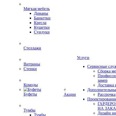
Мягкая мебель
Диваны
Банкетки
Кресла
Кушетки
Сундуки
Стеллажи
Услуги
Витрины
Сервисные слу
Стенки
Сборка м
Профисси
замер
Комоды
Доставка 
Дополнительны
Буфеты
Акции
Рассрочка
Проектировани
ГАРДЕР
НА ЗАКА
Тумбы
Дизайн ин
Тумбы