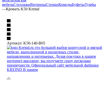
мебели
Мягкая
мебель
Стеллажи
Витрины
Стенки
Комоды
Буфеты
Тумбы
—
Кровать K50 Kreind
Артикул:
K50-140-B05