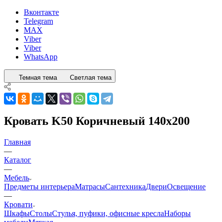
Вконтакте
Telegram
MAX
Viber
Viber
WhatsApp
Темная тема
Светлая тема
Кровать K50 Коричневый 140x200
Главная
—
Каталог
—
Мебель
Предметы интерьера
Матрасы
Сантехника
Двери
Освещение
—
Кровати
Шкафы
Столы
Стулья, пуфики, офисные кресла
Наборы