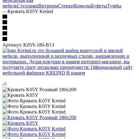
мебели
Мягкая
мебель
Стеллажи
Витрины
Стенки
Комоды
Буфеты
Тумбы
—
Кровать K05Y Kreind
Артикул:
K05Y-180-B13