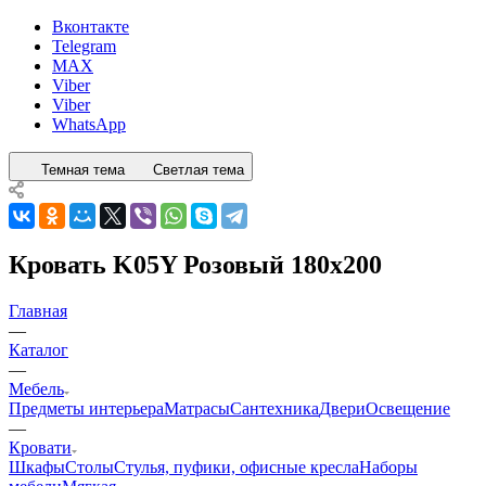
Вконтакте
Telegram
MAX
Viber
Viber
WhatsApp
Темная тема
Светлая тема
Кровать K05Y Розовый 180x200
Главная
—
Каталог
—
Мебель
Предметы интерьера
Матрасы
Сантехника
Двери
Освещение
—
Кровати
Шкафы
Столы
Стулья, пуфики, офисные кресла
Наборы