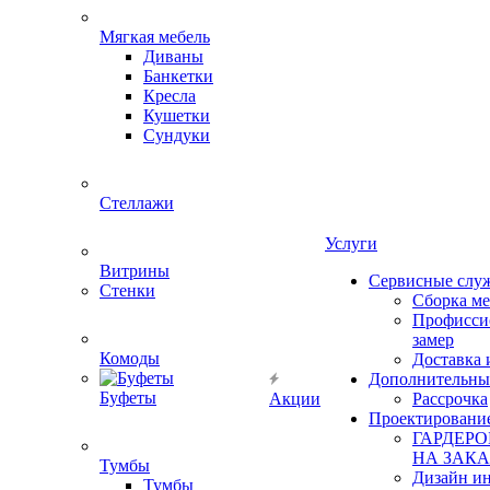
Мягкая мебель
Диваны
Банкетки
Кресла
Кушетки
Сундуки
Стеллажи
Услуги
Витрины
Сервисные слу
Стенки
Сборка м
Профисси
замер
Комоды
Доставка 
Дополнительны
Буфеты
Акции
Рассрочка
Проектировани
ГАРДЕР
НА ЗАКА
Тумбы
Дизайн ин
Тумбы