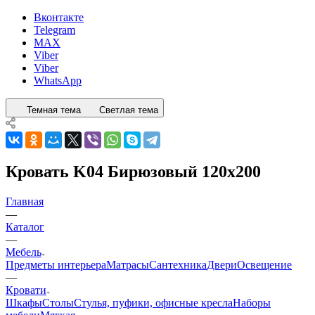
Вконтакте
Telegram
MAX
Viber
Viber
WhatsApp
Темная тема
Светлая тема
Кровать K04 Бирюзовый 120x200
Главная
—
Каталог
—
Мебель
Предметы интерьера
Матрасы
Сантехника
Двери
Освещение
—
Кровати
Шкафы
Столы
Стулья, пуфики, офисные кресла
Наборы