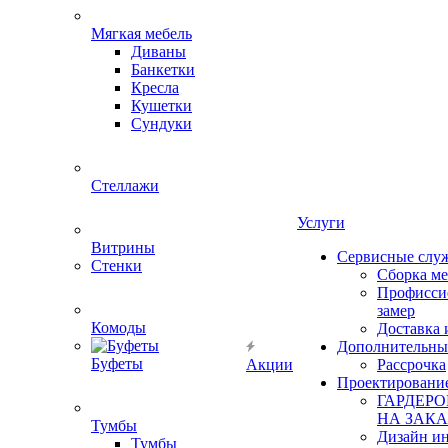
Мягкая мебель
Диваны
Банкетки
Кресла
Кушетки
Сундуки
Стеллажи
Услуги
Витрины
Сервисные слу
Стенки
Сборка м
Профисси
замер
Комоды
Доставка 
Дополнительны
Буфеты
Акции
Рассрочка
Проектировани
ГАРДЕР
НА ЗАКА
Тумбы
Дизайн ин
Тумбы