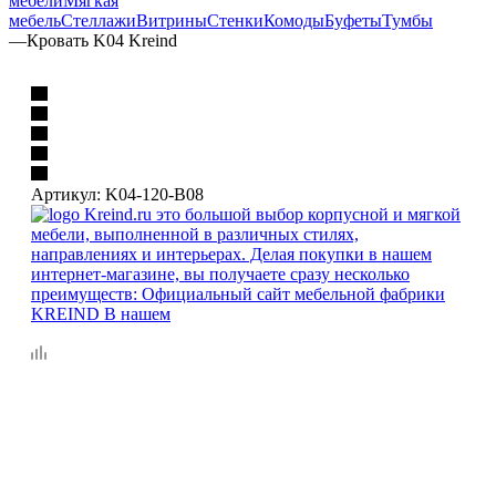
мебели
Мягкая
мебель
Стеллажи
Витрины
Стенки
Комоды
Буфеты
Тумбы
—
Кровать K04 Kreind
Артикул:
K04-120-B08