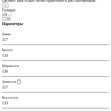
сделают ваш отдых более приятным и расслабляющим.
Галерея
1/0
—
Параметры
Длина
217
Высота
133
Ширина (см
130
Длина (см
?
217
Высота (см
133