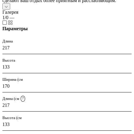
сделают ваш отдых более приятным и расслабляющим.
Галерея
1/0
—
Параметры
Длина
217
Высота
133
Ширина (см
170
Длина (см
?
217
Высота (см
133