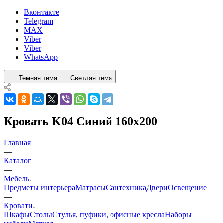
Вконтакте
Telegram
MAX
Viber
Viber
WhatsApp
Темная тема
Светлая тема
Кровать K04 Синий 160x200
Главная
—
Каталог
—
Мебель
Предметы интерьера
Матрасы
Сантехника
Двери
Освещение
—
Кровати
Шкафы
Столы
Стулья, пуфики, офисные кресла
Наборы