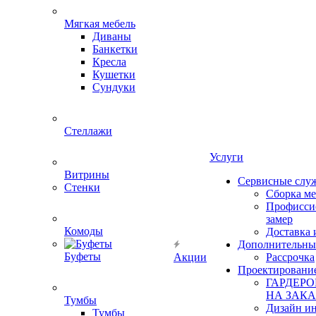
Мягкая мебель
Диваны
Банкетки
Кресла
Кушетки
Сундуки
Стеллажи
Услуги
Витрины
Сервисные слу
Стенки
Сборка м
Профисси
замер
Комоды
Доставка 
Дополнительны
Буфеты
Акции
Рассрочка
Проектировани
ГАРДЕР
НА ЗАКА
Тумбы
Дизайн ин
Тумбы