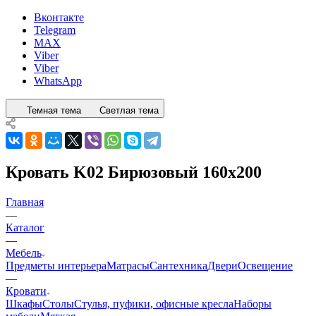
Вконтакте
Telegram
MAX
Viber
Viber
WhatsApp
Темная тема
Светлая тема
Кровать K02 Бирюзовый 160x200
Главная
—
Каталог
—
Мебель
Предметы интерьера
Матрасы
Сантехника
Двери
Освещение
—
Кровати
Шкафы
Столы
Стулья, пуфики, офисные кресла
Наборы