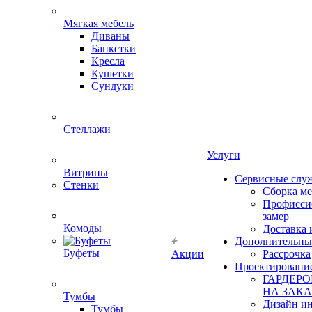
Мягкая мебель
Диваны
Банкетки
Кресла
Кушетки
Сундуки
Стеллажи
Услуги
Витрины
Сервисные слу
Стенки
Сборка м
Профисси
замер
Комоды
Доставка 
Дополнительны
Буфеты
Акции
Рассрочка
Проектировани
ГАРДЕР
НА ЗАКА
Тумбы
Дизайн ин
Тумбы