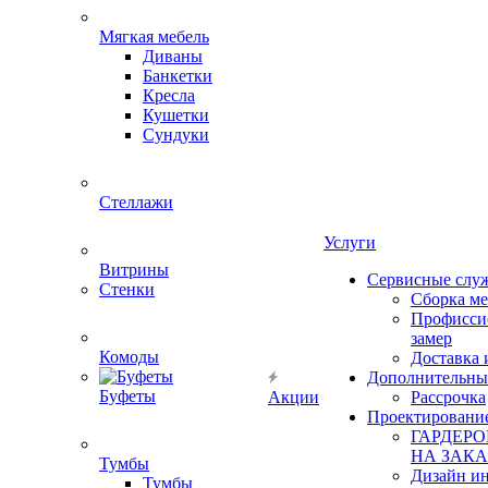
Мягкая мебель
Диваны
Банкетки
Кресла
Кушетки
Сундуки
Стеллажи
Услуги
Витрины
Сервисные слу
Стенки
Сборка м
Профисси
замер
Комоды
Доставка 
Дополнительны
Буфеты
Акции
Рассрочка
Проектировани
ГАРДЕР
НА ЗАКА
Тумбы
Дизайн ин
Тумбы