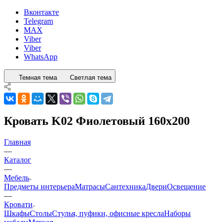
Вконтакте
Telegram
MAX
Viber
Viber
WhatsApp
Темная тема
Светлая тема
Кровать K02 Фиолетовый 160x200
Главная
—
Каталог
—
Мебель
Предметы интерьера
Матрасы
Сантехника
Двери
Освещение
—
Кровати
Шкафы
Столы
Стулья, пуфики, офисные кресла
Наборы