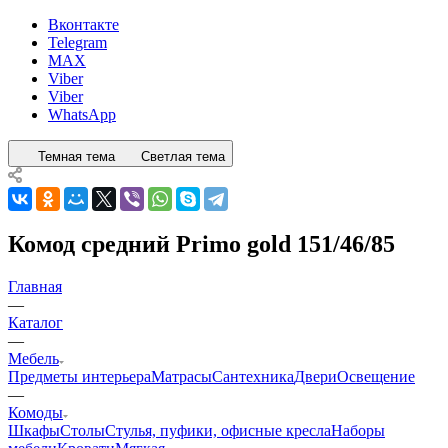
Вконтакте
Telegram
MAX
Viber
Viber
WhatsApp
Темная тема
Светлая тема
Комод средний Primo gold 151/46/85
Главная
—
Каталог
—
Мебель
Предметы интерьера
Матрасы
Сантехника
Двери
Освещение
—
Комоды
Шкафы
Столы
Стулья, пуфики, офисные кресла
Наборы