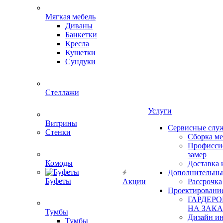
Мягкая мебель
Диваны
Банкетки
Кресла
Кушетки
Сундуки
Стеллажи
Услуги
Витрины
Сервисные слу
Стенки
Сборка м
Профисси
замер
Комоды
Доставка 
Дополнительны
Буфеты
Акции
Рассрочка
Проектировани
ГАРДЕР
НА ЗАКА
Тумбы
Дизайн ин
Тумбы