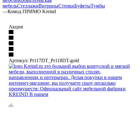
мебели
Кровати
Мягкая
мебель
Стеллажи
Витрины
Стенки
Буфеты
Тумбы
—
Комод ПРИМО Kreind
Акция
Артикул:
Pr117DT_Pr118DT-gold