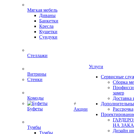
Мягкая мебель
Диваны
Банкетки
Кресла
Кушетки
Сундуки
Стеллажи
Услуги
Витрины
Сервисные слу
Стенки
Сборка м
Профисси
замер
Комоды
Доставка 
Дополнительны
Буфеты
Акции
Рассрочка
Проектировани
ГАРДЕР
НА ЗАКА
Тумбы
Дизайн ин
Тумбы