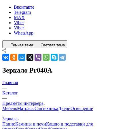
Вконтакте
Telegram
MAX
Viber
Viber
WhatsApp
Темная тема
Светлая тема
Зеркало Pr040A
Главная
—
Каталог
—
Предметы интерьера
Мебель
Матрасы
Сантехника
Двери
Освещение
—
Зеркала
Панно
Камины и печи
Кашпо и подставки для