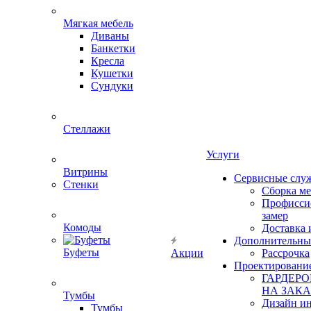
Мягкая мебель
Диваны
Банкетки
Кресла
Кушетки
Сундуки
Стеллажи
Услуги
Витрины
Сервисные слу
Стенки
Сборка м
Профисси
замер
Комоды
Доставка 
Дополнительны
Буфеты
Акции
Рассрочка
Проектировани
ГАРДЕР
НА ЗАКА
Тумбы
Дизайн ин
Тумбы