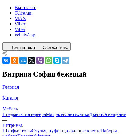
Вконтакте
Telegram
MAX
Viber
Viber
WhatsApp
Темная тема
Светлая тема
Витрина София бежевый
Главная
—
Каталог
—
Мебель
Предметы интерьера
Матрасы
Сантехника
Двери
Освещение
—
Витрины
Шкафы
Столы
Стулья, пуфики, офисные кресла
Наборы