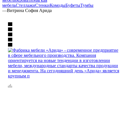
мебели
Кровати
Мягкая
мебель
Стеллажи
Стенки
Комоды
Буфеты
Тумбы
—
Витрина София Арида