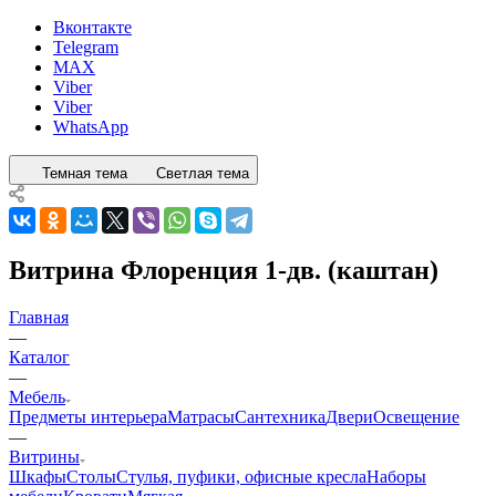
Вконтакте
Telegram
MAX
Viber
Viber
WhatsApp
Темная тема
Светлая тема
Витрина Флоренция 1-дв. (каштан)
Главная
—
Каталог
—
Мебель
Предметы интерьера
Матрасы
Сантехника
Двери
Освещение
—
Витрины
Шкафы
Столы
Стулья, пуфики, офисные кресла
Наборы