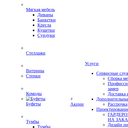
Мягкая мебель
Диваны
Банкетки
Кресла
Кушетки
Сундуки
Стеллажи
Услуги
Витрины
Сервисные слу
Стенки
Сборка м
Профисси
замер
Комоды
Доставка 
Дополнительны
Буфеты
Акции
Рассрочка
Проектировани
ГАРДЕР
НА ЗАКА
Тумбы
Дизайн ин
Тумбы