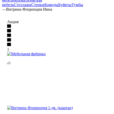
мебели
Кровати
Мягкая
мебель
Стеллажи
Стенки
Комоды
Буфеты
Тумбы
—
Витрина Флоренция Ивна
Акция
1