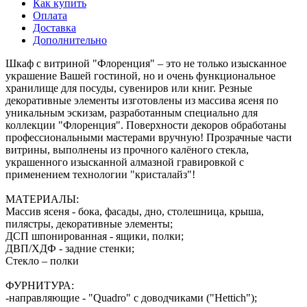
Как купить
Оплата
Доставка
Дополнительно
Шкаф с витриной "Флоренция" – это не только изысканное
украшение Вашей гостиной, но и очень функциональное
хранилище для посуды, сувениров или книг. Резные
декоративные элементы изготовлены из массива ясеня по
уникальным эскизам, разработанным специально для
коллекции "Флоренция". Поверхности декоров обработаны
профессиональными мастерами вручную! Прозрачные части
витрины, выполнены из прочного калёного стекла,
украшенного изысканной алмазной гравировкой с
применением технологии "кристалайз"!
МАТЕРИАЛЫ:
Массив ясеня - бока, фасады, дно, столешница, крыша,
пилястры, декоративные элементы;
ДСП шпонированная - ящики, полки;
ДВП/ХДФ - задние стенки;
Стекло – полки
ФУРНИТУРА:
-направляющие - "Quadro" с доводчиками ("Hettich");