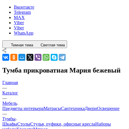
Вконтакте
Telegram
MAX
Viber
Viber
WhatsApp
Темная тема
Светлая тема
Тумба прикроватная Мария бежевый
Главная
—
Каталог
—
Мебель
Предметы интерьера
Матрасы
Сантехника
Двери
Освещение
—
Тумбы
Шкафы
Столы
Стулья, пуфики, офисные кресла
Наборы