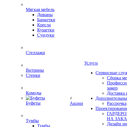
Мягкая мебель
Диваны
Банкетки
Кресла
Кушетки
Сундуки
Стеллажи
Услуги
Витрины
Сервисные слу
Стенки
Сборка м
Профисси
замер
Комоды
Доставка 
Дополнительны
Буфеты
Акции
Рассрочка
Проектировани
ГАРДЕР
НА ЗАКА
Тумбы
Дизайн ин
Тумбы