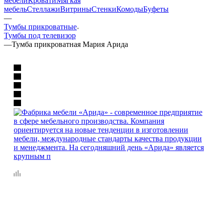
мебели
Кровати
Мягкая
мебель
Стеллажи
Витрины
Стенки
Комоды
Буфеты
—
Тумбы прикроватные
Тумбы под телевизор
—
Тумба прикроватная Мария Арида