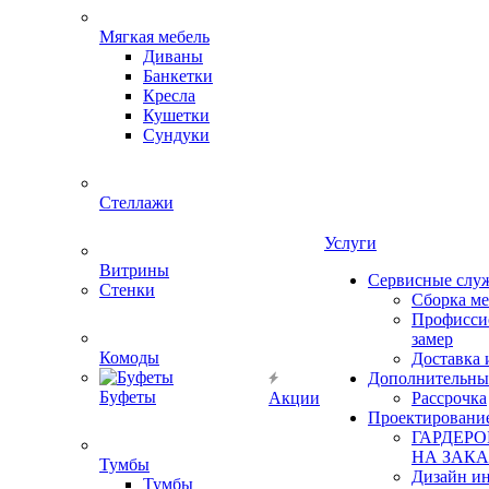
Мягкая мебель
Диваны
Банкетки
Кресла
Кушетки
Сундуки
Стеллажи
Услуги
Витрины
Сервисные слу
Стенки
Сборка м
Профисси
замер
Комоды
Доставка 
Дополнительны
Буфеты
Акции
Рассрочка
Проектировани
ГАРДЕР
НА ЗАКА
Тумбы
Дизайн ин
Тумбы