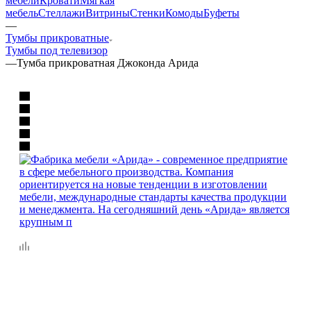
мебели
Кровати
Мягкая
мебель
Стеллажи
Витрины
Стенки
Комоды
Буфеты
—
Тумбы прикроватные
Тумбы под телевизор
—
Тумба прикроватная Джоконда Арида