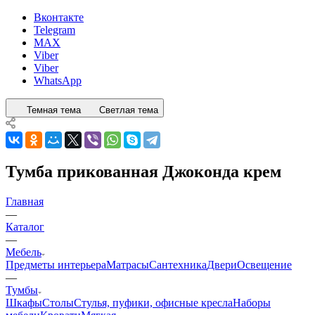
Вконтакте
Telegram
MAX
Viber
Viber
WhatsApp
Темная тема
Светлая тема
Тумба прикованная Джоконда крем
Главная
—
Каталог
—
Мебель
Предметы интерьера
Матрасы
Сантехника
Двери
Освещение
—
Тумбы
Шкафы
Столы
Стулья, пуфики, офисные кресла
Наборы