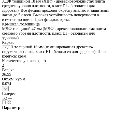
ХДФ толщиной 18 мм (ХДФ - древесноволокнистая плита
среднего уровня плотности, класс E1 - безопасен для
здоровья). Все фасады проходят окраску эмалью и защитным
лаком до 5 слоев. Высокая устойчивость поверхности к
изменению цвета. Цвет фасадов: крем.
Крышка/Столешница
МДФ толщиной 47 мм (МДФ - древесноволокнистая плита
среднего уровня плотности, класс E1 - безопасен для
здоровья)
Каркас
ЛДСП толщиной 16 мм (ламинированная древесно-
стружечная плита, класс E1 - безопасен для здоровья). Цвет
корпуса: крем
Количество упаковок, шт
2
Вес, кг
26.55
Объём, куб.м
0.074
Галерея
1/2
—
Параметры