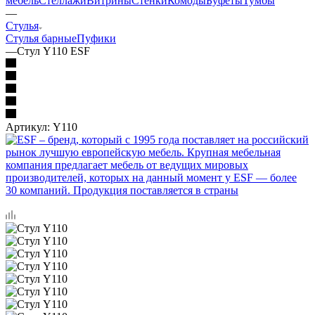
мебель
Стеллажи
Витрины
Стенки
Комоды
Буфеты
Тумбы
—
Стулья
Стулья барные
Пуфики
—
Стул Y110 ESF
Артикул:
Y110