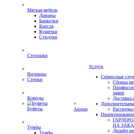
Мягкая мебель
Диваны
Банкетки
Кресла
Кушетки
Сундуки
Стеллажи
Услуги
Витрины
Сервисные слу
Стенки
Сборка м
Профисси
замер
Комоды
Доставка 
Дополнительны
Буфеты
Акции
Рассрочка
Проектировани
ГАРДЕР
НА ЗАКА
Тумбы
Дизайн ин
Тумбы