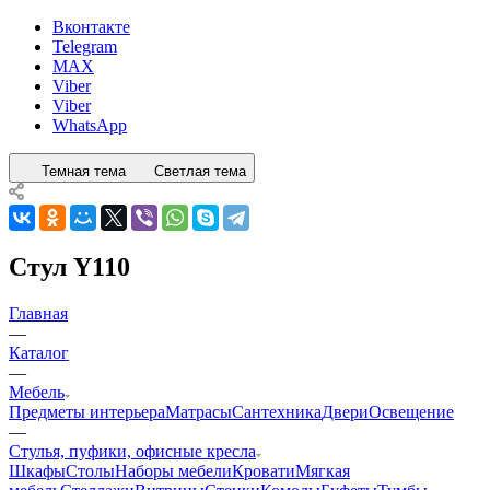
Вконтакте
Telegram
MAX
Viber
Viber
WhatsApp
Темная тема
Светлая тема
Стул Y110
Главная
—
Каталог
—
Мебель
Предметы интерьера
Матрасы
Сантехника
Двери
Освещение
—
Стулья, пуфики, офисные кресла
Шкафы
Столы
Наборы мебели
Кровати
Мягкая