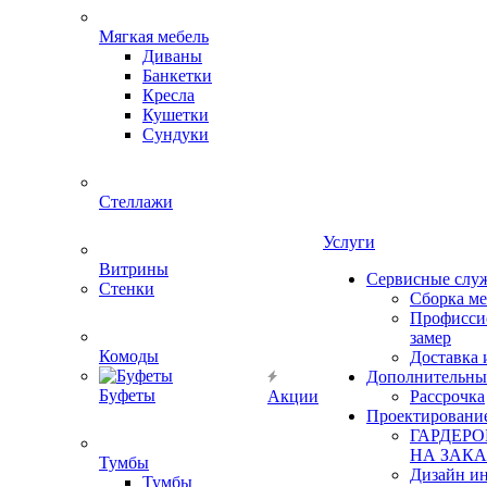
Мягкая мебель
Диваны
Банкетки
Кресла
Кушетки
Сундуки
Стеллажи
Услуги
Витрины
Сервисные слу
Стенки
Сборка м
Профисси
замер
Комоды
Доставка 
Дополнительны
Буфеты
Акции
Рассрочка
Проектировани
ГАРДЕР
НА ЗАКА
Тумбы
Дизайн ин
Тумбы