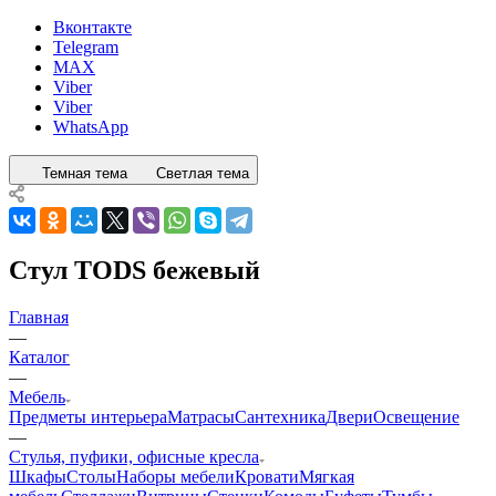
Вконтакте
Telegram
MAX
Viber
Viber
WhatsApp
Темная тема
Светлая тема
Стул TODS бежевый
Главная
—
Каталог
—
Мебель
Предметы интерьера
Матрасы
Сантехника
Двери
Освещение
—
Стулья, пуфики, офисные кресла
Шкафы
Столы
Наборы мебели
Кровати
Мягкая