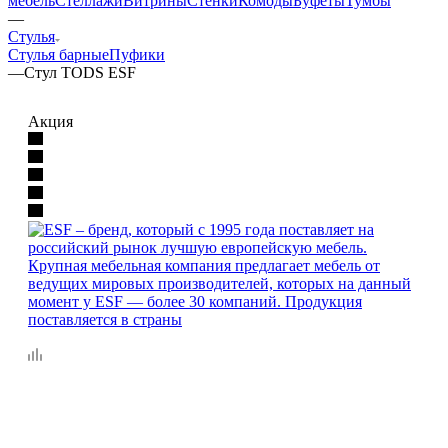
мебель
Стеллажи
Витрины
Стенки
Комоды
Буфеты
Тумбы
—
Стулья
Стулья барные
Пуфики
—
Стул TODS ESF
Акция