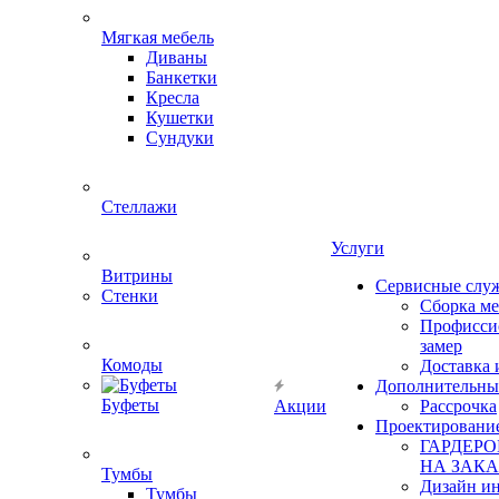
Мягкая мебель
Диваны
Банкетки
Кресла
Кушетки
Сундуки
Стеллажи
Услуги
Витрины
Сервисные слу
Стенки
Сборка м
Профисси
замер
Комоды
Доставка 
Дополнительны
Буфеты
Акции
Рассрочка
Проектировани
ГАРДЕР
НА ЗАКА
Тумбы
Дизайн ин
Тумбы