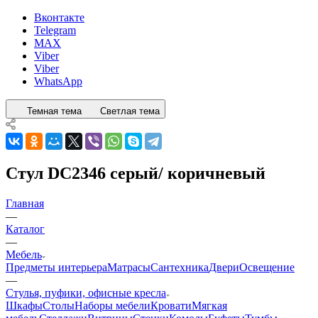
Вконтакте
Telegram
MAX
Viber
Viber
WhatsApp
Темная тема
Светлая тема
Стул DC2346 серый/ коричневый
Главная
—
Каталог
—
Мебель
Предметы интерьера
Матрасы
Сантехника
Двери
Освещение
—
Стулья, пуфики, офисные кресла
Шкафы
Столы
Наборы мебели
Кровати
Мягкая