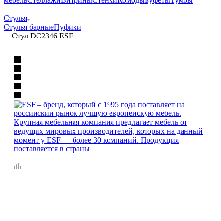
мебель
Стеллажи
Витрины
Стенки
Комоды
Буфеты
Тумбы
—
Стулья
Стулья барные
Пуфики
—
Стул DC2346 ESF