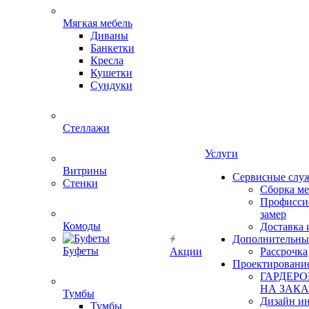
Мягкая мебель
Диваны
Банкетки
Кресла
Кушетки
Сундуки
Стеллажи
Услуги
Витрины
Сервисные слу
Стенки
Сборка м
Профисси
замер
Комоды
Доставка 
Дополнительны
Буфеты
Акции
Рассрочка
Проектировани
ГАРДЕР
НА ЗАКА
Тумбы
Дизайн ин
Тумбы