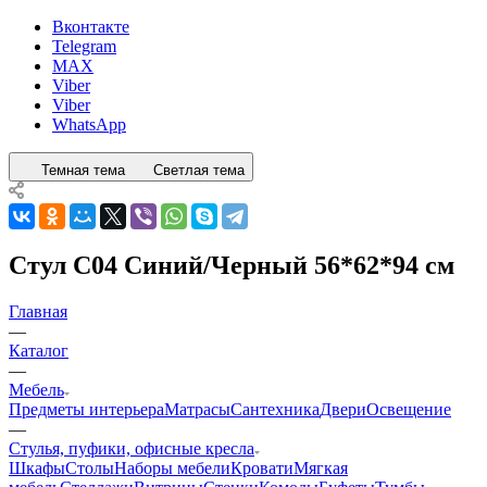
Вконтакте
Telegram
MAX
Viber
Viber
WhatsApp
Темная тема
Светлая тема
Стул C04 Синий/Черный 56*62*94 см
Главная
—
Каталог
—
Мебель
Предметы интерьера
Матрасы
Сантехника
Двери
Освещение
—
Стулья, пуфики, офисные кресла
Шкафы
Столы
Наборы мебели
Кровати
Мягкая