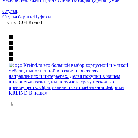
мебель
Стеллажи
Витрины
Стенки
Комоды
Буфеты
Тумбы
—
Стулья
Стулья барные
Пуфики
—
Стул C04 Kreind