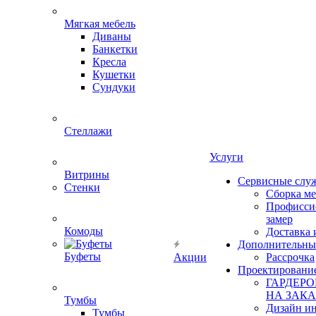
Мягкая мебель
Диваны
Банкетки
Кресла
Кушетки
Сундуки
Стеллажи
Услуги
Витрины
Сервисные слу
Стенки
Сборка м
Профисси
замер
Комоды
Доставка 
Дополнительны
Буфеты
Акции
Рассрочка
Проектировани
ГАРДЕР
НА ЗАКА
Тумбы
Дизайн ин
Тумбы