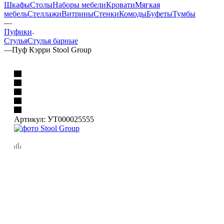
Шкафы
Столы
Наборы мебели
Кровати
Мягкая
мебель
Стеллажи
Витрины
Стенки
Комоды
Буфеты
Тумбы
—
Пуфики
Стулья
Стулья барные
—
Пуф Кэрри Stool Group
Артикул:
УТ000025555