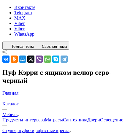
Вконтакте
Telegram
MAX
Viber
Viber
WhatsApp
Темная тема
Светлая тема
Пуф Кэрри с ящиком велюр серо-
черный
Главная
—
Каталог
—
Мебель
Предметы интерьера
Матрасы
Сантехника
Двери
Освещение
—
Стулья, пуфики, офисные кресла