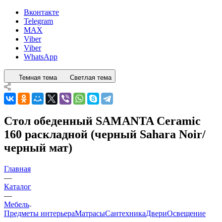
Вконтакте
Telegram
MAX
Viber
Viber
WhatsApp
Темная тема
Светлая тема
Стол обеденный SAMANTA Ceramic
160 раскладной (черный Sahara Noir/
черный мат)
Главная
—
Каталог
—
Мебель
Предметы интерьера
Матрасы
Сантехника
Двери
Освещение