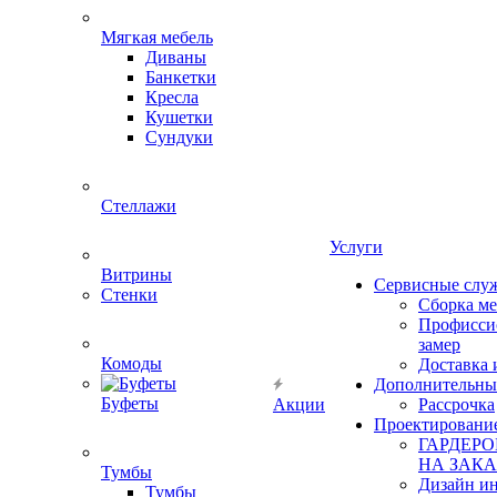
Мягкая мебель
Диваны
Банкетки
Кресла
Кушетки
Сундуки
Стеллажи
Услуги
Витрины
Сервисные слу
Стенки
Сборка м
Профисси
замер
Комоды
Доставка 
Дополнительны
Буфеты
Акции
Рассрочка
Проектировани
ГАРДЕР
НА ЗАКА
Тумбы
Дизайн ин
Тумбы