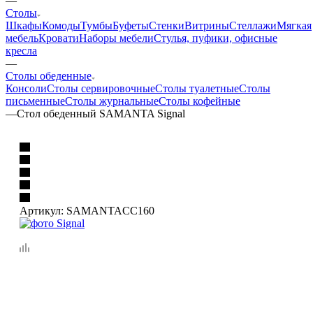
—
Столы
Шкафы
Комоды
Тумбы
Буфеты
Стенки
Витрины
Стеллажи
Мягкая
мебель
Кровати
Наборы мебели
Стулья, пуфики, офисные
кресла
—
Столы обеденные
Консоли
Столы сервировочные
Столы туалетные
Столы
письменные
Столы журнальные
Столы кофейные
—
Стол обеденный SAMANTA Signal
Артикул:
SAMANTACC160