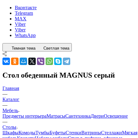
Вконтакте
Telegram
MAX
Viber
Viber
WhatsApp
Темная тема
Светлая тема
Стол обеденный MAGNUS серый
Главная
—
Каталог
—
Мебель
Предметы интерьера
Матрасы
Сантехника
Двери
Освещение
—
Столы
Шкафы
Комоды
Тумбы
Буфеты
Стенки
Витрины
Стеллажи
Мягкая