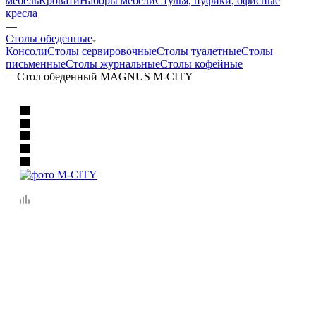
мебель
Кровати
Наборы мебели
Стулья, пуфики, офисные
кресла
—
Столы обеденные
Консоли
Столы сервировочные
Столы туалетные
Столы
письменные
Столы журнальные
Столы кофейные
—
Стол обеденный MAGNUS M-CITY