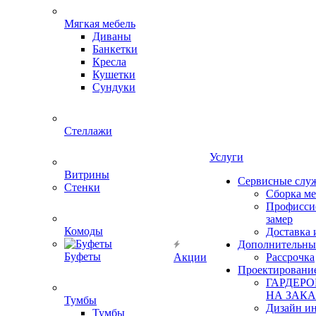
Мягкая мебель
Диваны
Банкетки
Кресла
Кушетки
Сундуки
Стеллажи
Услуги
Витрины
Сервисные слу
Стенки
Сборка м
Профисси
замер
Комоды
Доставка 
Дополнительны
Буфеты
Акции
Рассрочка
Проектировани
ГАРДЕР
НА ЗАКА
Тумбы
Дизайн ин
Тумбы