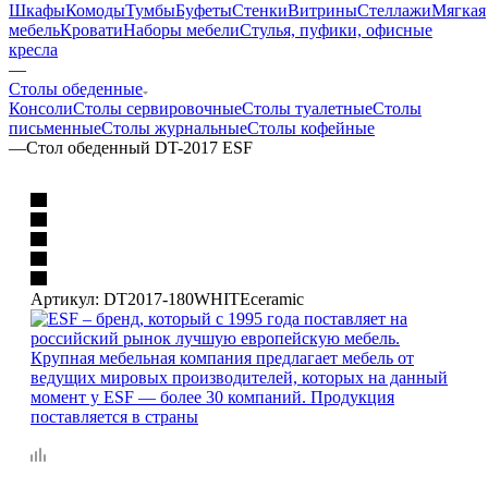
Шкафы
Комоды
Тумбы
Буфеты
Стенки
Витрины
Стеллажи
Мягкая
мебель
Кровати
Наборы мебели
Стулья, пуфики, офисные
кресла
—
Столы обеденные
Консоли
Столы сервировочные
Столы туалетные
Столы
письменные
Столы журнальные
Столы кофейные
—
Стол обеденный DT-2017 ESF
Артикул:
DT2017-180WHITEceramic