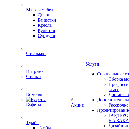
Мягкая мебель
Диваны
Банкетки
Кресла
Кушетки
Сундуки
Стеллажи
Услуги
Витрины
Сервисные слу
Стенки
Сборка м
Профисси
замер
Комоды
Доставка 
Дополнительны
Буфеты
Акции
Рассрочка
Проектировани
ГАРДЕР
НА ЗАКА
Тумбы
Дизайн ин
Тумбы